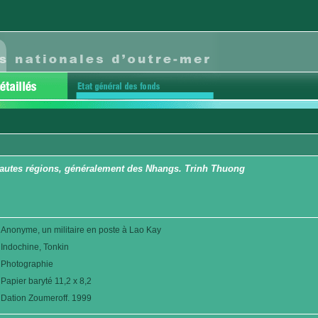
autes régions, généralement des Nhangs. Trinh Thuong
Anonyme, un militaire en poste à Lao Kay
Indochine, Tonkin
Photographie
Papier baryté 11,2 x 8,2
Dation Zoumeroff. 1999