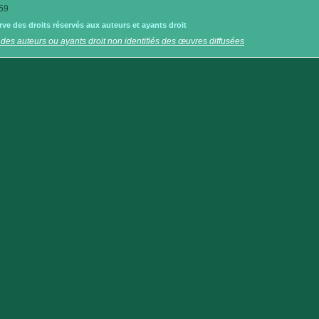
59
e des droits réservés aux auteurs et ayants droit
 des auteurs ou ayants droit non identifiés des œuvres diffusées