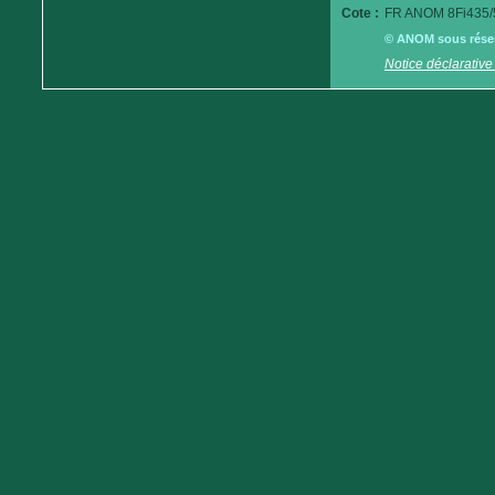
Cote :
FR ANOM 8Fi435/
© ANOM sous réserv
Notice déclarative