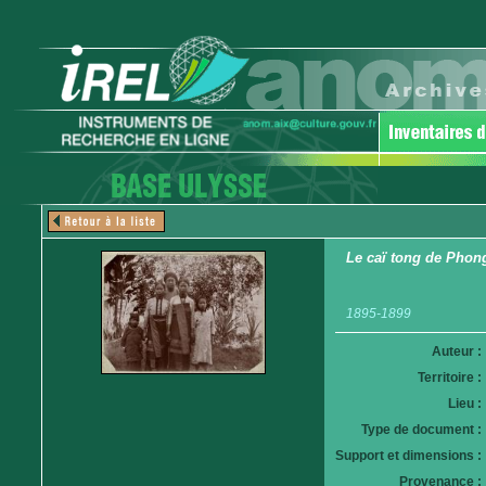
Le caï tong de Phong 
1895-1899
Auteur :
Territoire :
Lieu :
Type de document :
Support et dimensions :
Provenance :