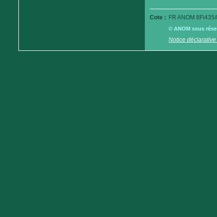
Cote :
FR ANOM 8Fi435/
© ANOM sous réserv
Notice déclarative