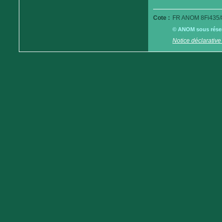
Cote :
FR ANOM 8Fi435/
© ANOM sous réserv
Notice déclarative