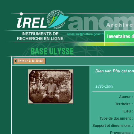
Dien van Phu caï to
1895-1899
Auteur :
Territoire :
Lieu :
Type de document :
Support et dimensions :
Provenance :