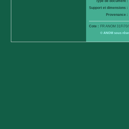
Type de document :
Support et dimensions :
Provenance :
Cote :
FR ANOM 31Fi70/
© ANOM sous réserv