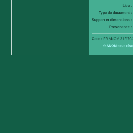
Lieu :
Type de document :
Support et dimensions :
Provenance :
Cote :
FR ANOM 31Fi70/
© ANOM sous réserv