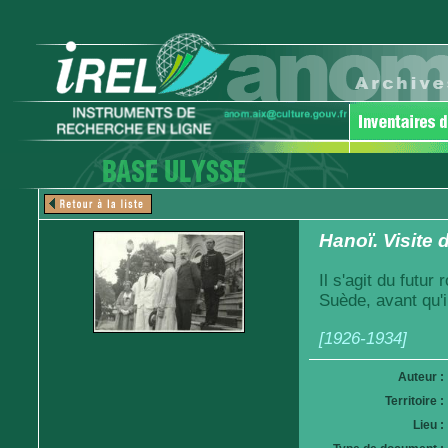
Hanoï. Visite
Il s'agit du futur
Suède, avant qu'i
[1926-1934]
Auteur :
Territoire :
Lieu :