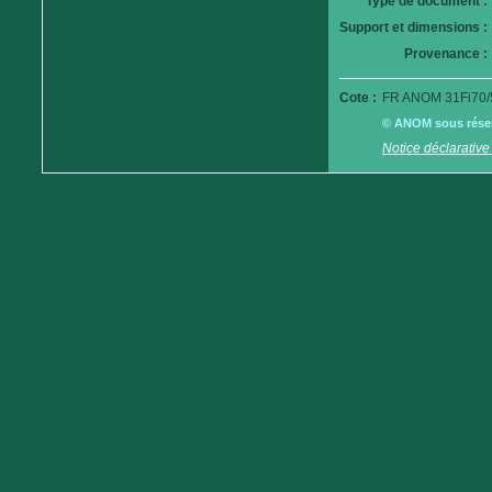
Type de document :
Support et dimensions :
Provenance :
Cote :
FR ANOM 31Fi70/
© ANOM sous réserv
Notice déclarative