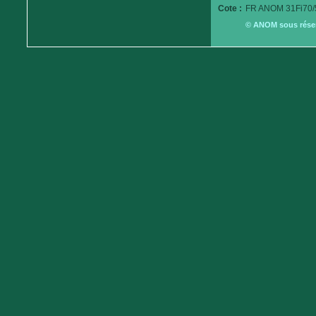
Cote :
FR ANOM 31Fi70/
© ANOM sous réserv