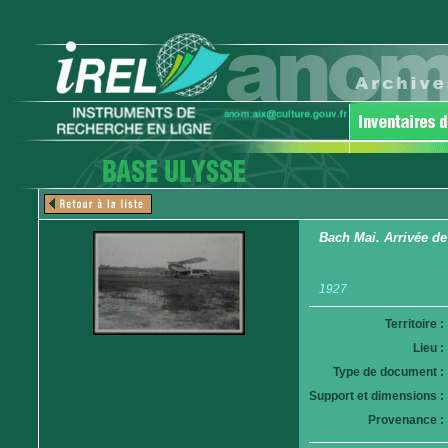
Bach Mai. Arrivée de
1927
Territoire :
Lieu :
Type de document :
Support et dimensions :
Provenance :