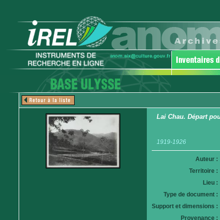
Lai Chau. Départ pou
1919-1926
Auteur :
Territoire :
Lieu :
Type de document :
Support et dimensions :
Provenance :