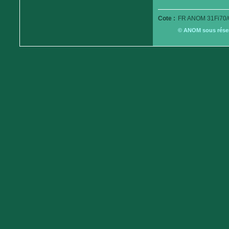
Cote :
FR ANOM 31Fi70/
© ANOM sous réserv