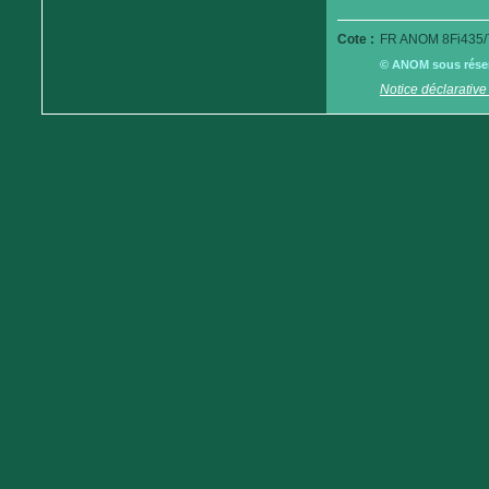
Cote :
FR ANOM 8Fi435/
© ANOM sous réserv
Notice déclarative