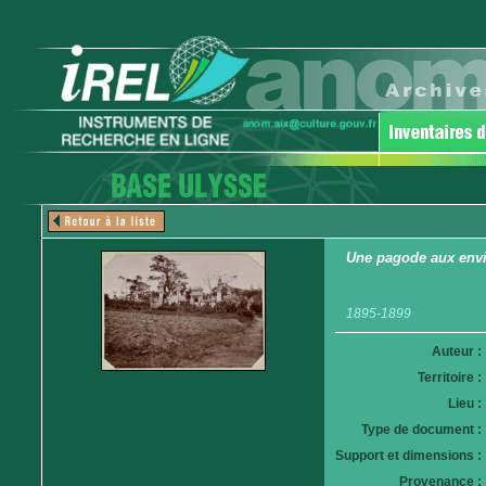
Une pagode aux envi
1895-1899
Auteur :
Territoire :
Lieu :
Type de document :
Support et dimensions :
Provenance :