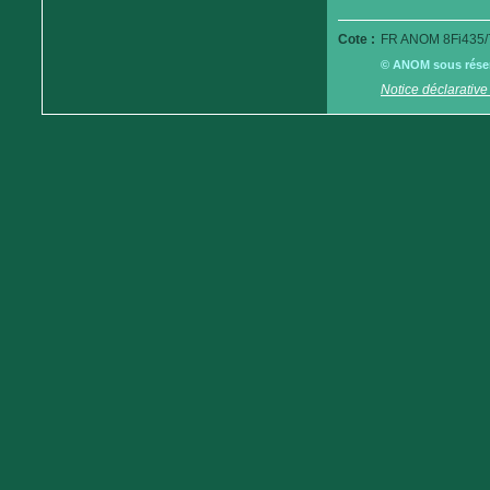
Cote :
FR ANOM 8Fi435/
© ANOM sous réserv
Notice déclarative