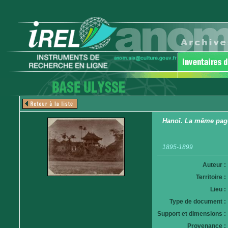
Hanoï. La même pagod
1895-1899
Auteur :
Territoire :
Lieu :
Type de document :
Support et dimensions :
Provenance :