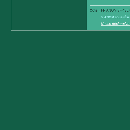
Cote :
FR ANOM 8Fi435/
© ANOM sous réserv
Notice déclarative