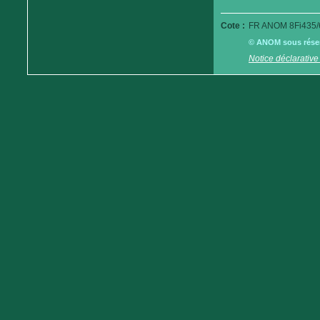
Cote :
FR ANOM 8Fi435/
© ANOM sous réserv
Notice déclarative