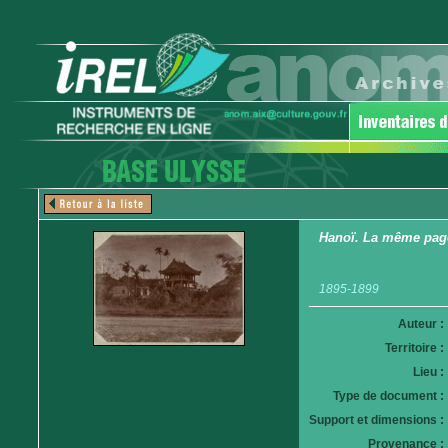
Hanoï. La même pagod
1895-1899
Auteur :
Territoire :
Lieu :
Type de document :
Support et dimensions :
Provenance :