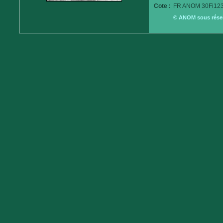
Cote :
FR ANOM 30Fi123
© ANOM sous réserv