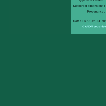
Type de document :
Support et dimensions :
Provenance :
Cote :
FR ANOM 30Fi78/
© ANOM sous réserv