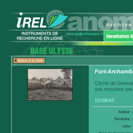
Fort-Archamba
Cliché de Germai
ses missions pou
01/08/43
Auteur :
Territoire :
Lieu :