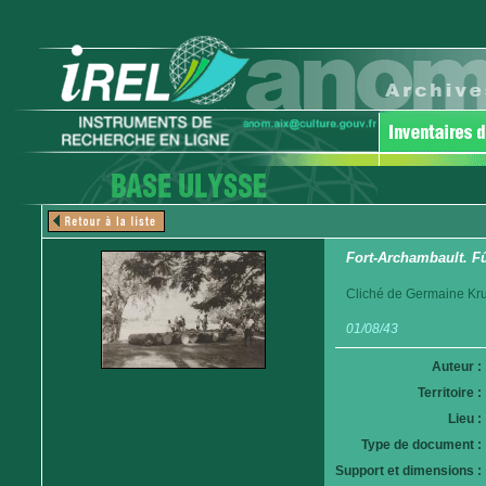
Fort-Archambault. F
Cliché de Germaine Krul
01/08/43
Auteur :
Territoire :
Lieu :
Type de document :
Support et dimensions :