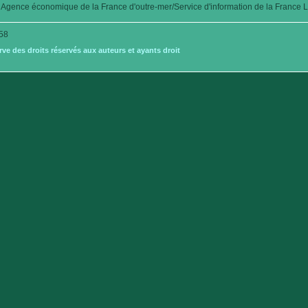
Agence économique de la France d'outre-mer/Service d'information de la France L
58
e des droits réservés aux auteurs et ayants droit