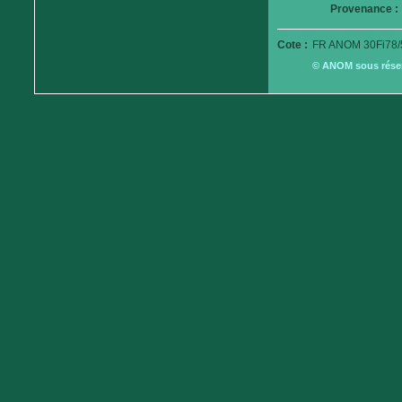
Provenance :
Cote :
FR ANOM 30Fi78/
© ANOM sous réserv