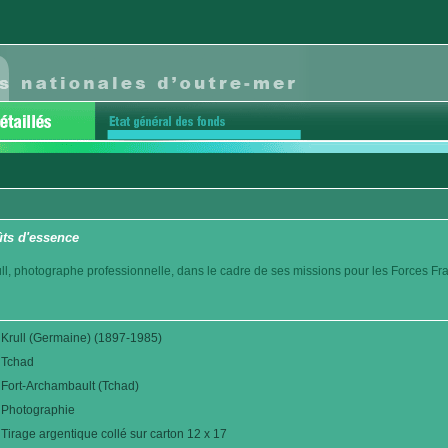
ûts d'essence
l, photographe professionnelle, dans le cadre de ses missions pour les Forces Fr
Krull (Germaine) (1897-1985)
Tchad
Fort-Archambault (Tchad)
Photographie
Tirage argentique collé sur carton 12 x 17