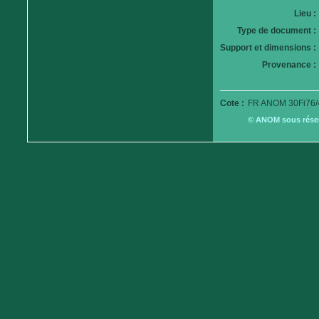
Lieu :
Type de document :
Support et dimensions :
Provenance :
Cote :
FR ANOM 30Fi76/
© ANOM sous réserv