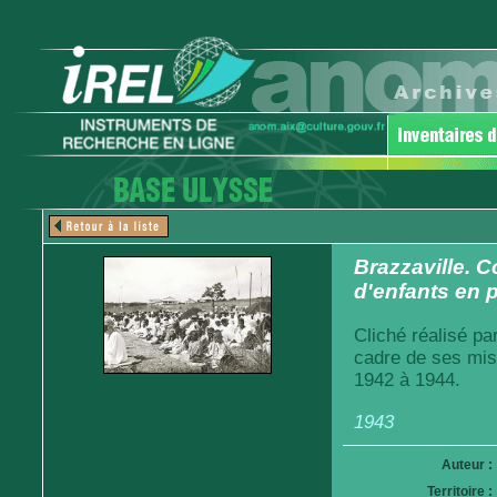
Brazzaville. 
d'enfants en p
Cliché réalisé pa
cadre de ses mis
1942 à 1944.
1943
Auteur :
Territoire :