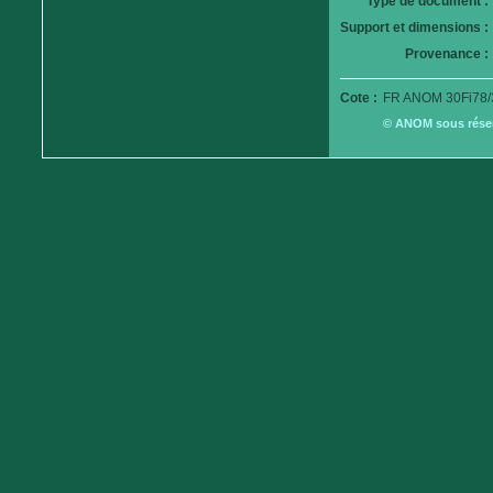
Type de document :
Support et dimensions :
Provenance :
Cote :
FR ANOM 30Fi78/
© ANOM sous réserv