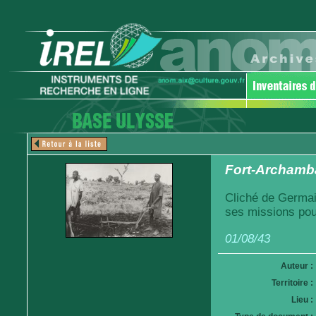
Fort-Archamba
Cliché de Germai
ses missions pou
01/08/43
Auteur :
Territoire :
Lieu :