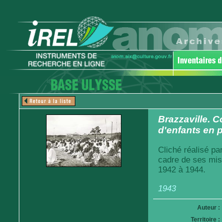
Brazzaville. 
d'enfants en p
Cliché réalisé pa
cadre de ses mis
1942 à 1944.
1943
Auteur :
Territoire :