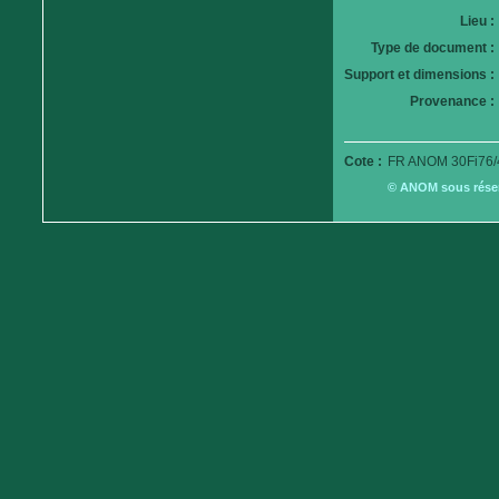
Lieu :
Type de document :
Support et dimensions :
Provenance :
Cote :
FR ANOM 30Fi76/
© ANOM sous réserv