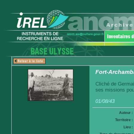
Fort-Archamba
Cliché de Germai
ses missions pou
01/08/43
Auteur :
Territoire :
Lieu :