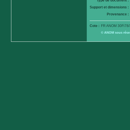
Type de document :
Support et dimensions :
Provenance :
Cote :
FR ANOM 30Fi78/
© ANOM sous réserv