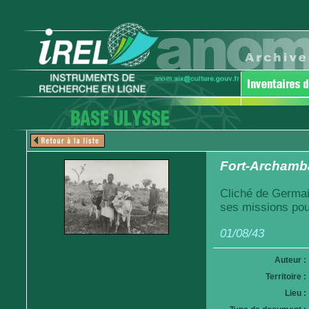
Fort-Archamba
Cliché de Germai
ses missions pou
01/08/43
Auteur :
Territoire :
Lieu :