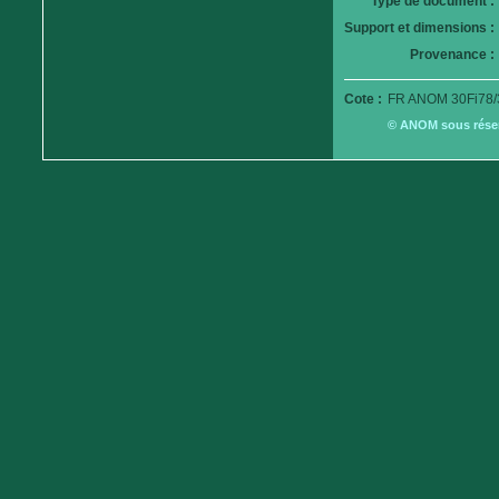
Type de document :
Support et dimensions :
Provenance :
Cote :
FR ANOM 30Fi78/
© ANOM sous réserv