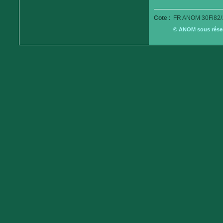
Cote :
FR ANOM 30Fi82/
© ANOM sous réserv