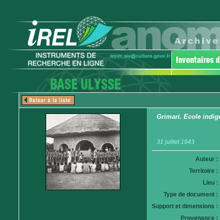
Grimari. Ecole indig
31 juillet 1943
Auteur :
Territoire :
Lieu :
Type de document :
Support et dimensions :
Provenance :