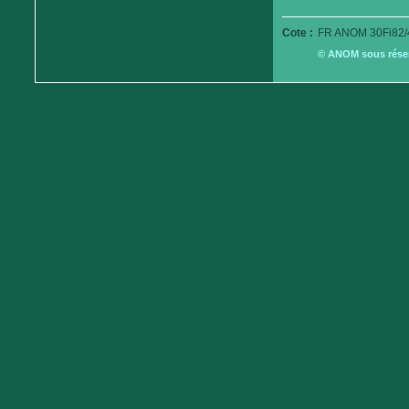
Cote :
FR ANOM 30Fi82/
© ANOM sous réserv