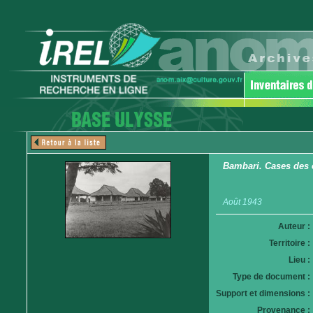
Bambari. Cases des
Août 1943
Auteur :
Territoire :
Lieu :
Type de document :
Support et dimensions :
Provenance :