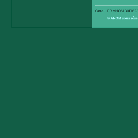
Cote :
FR ANOM 30Fi82/
© ANOM sous réserv