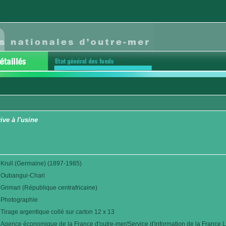
ive à l'usine
Krull (Germaine) (1897-1985)
Oubangui-Chari
Grimari (République centrafricaine)
Photographie
Tirage argentique collé sur carton 12 x 13
Agence économique de la France d'outre-mer/Service d'information de la France L