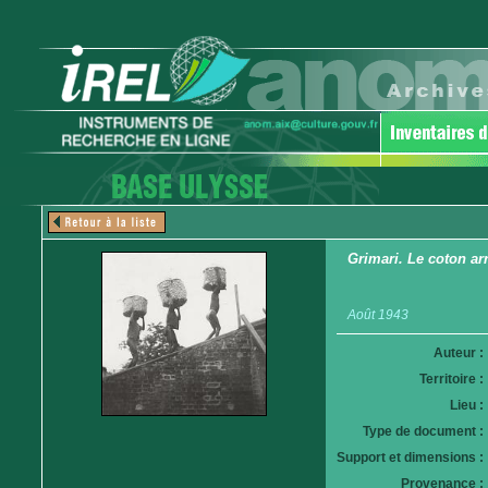
Grimari. Le coton arr
Août 1943
Auteur :
Territoire :
Lieu :
Type de document :
Support et dimensions :
Provenance :