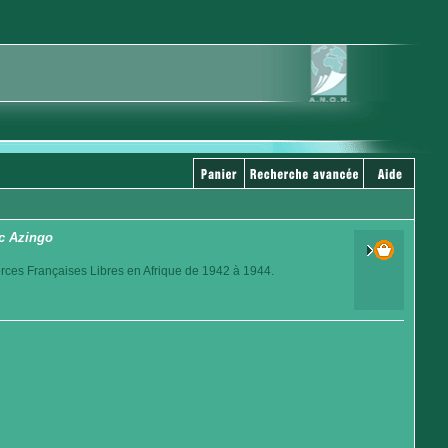
ac Azingo
orces Françaises Libres en Afrique de 1942 à 1944.