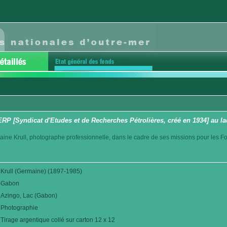
P [Syndicat d'Etudes et de Recherches Pétrolières, créé en 1934] au l
aine Krull, photographe professionnelle, dans le cadre de ses missions pour les F
Krull (Germaine) (1897-1985)
Gabon
Azingo, Lac (Gabon)
Photographie
Tirage argentique collé sur carton 12 x 12