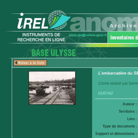
L'embarcadère du SER
Cliché réalisé par Germ
01/07/42
Auteur :
Territoire :
Lieu :
Type de document :
Support et dimensions :