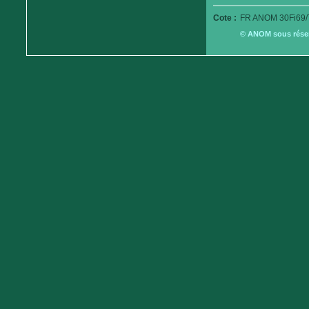
Cote :
FR ANOM 30Fi69/
© ANOM sous réserv