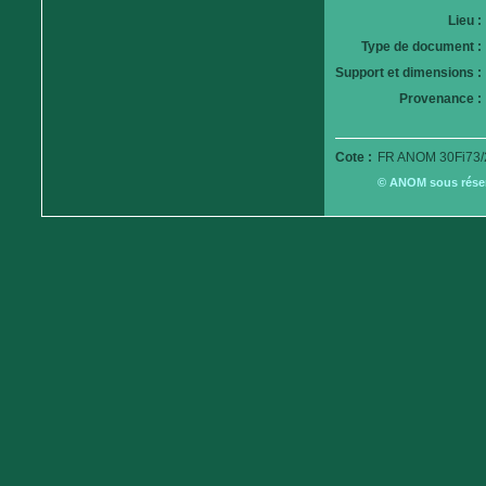
Lieu :
Type de document :
Support et dimensions :
Provenance :
Cote :
FR ANOM 30Fi73/
© ANOM sous réserv