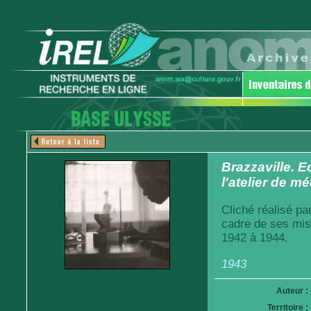
Brazzaville. E
l'atelier de m
Cliché réalisé pa
cadre de ses mis
1942 à 1944.
1943
Auteur :
Territoire :