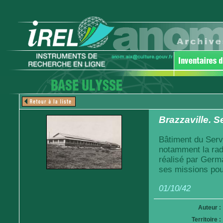
Brazzaville. S
Bâtiment du Servi
notamment la radi
réalisé par Germa
ses missions pou
01/10/42
Auteur :
Territoire :