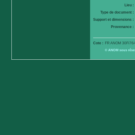
Lieu :
Type de document :
Support et dimensions :
Provenance :
Cote :
FR ANOM 30Fi76/
© ANOM sous réserv