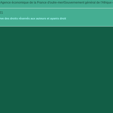
Agence économique de la France d'outre-mer/Gouvernement général de l'Afrique é
21
e des droits réservés aux auteurs et ayants droit