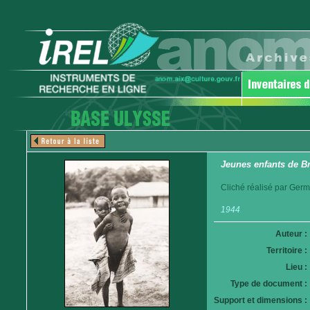
Jeunes enfants de Br
Cliché réalisé par Germ
1944
Auteur :
Territoire :
Lieu :
Type de document :
Support et dimensions :