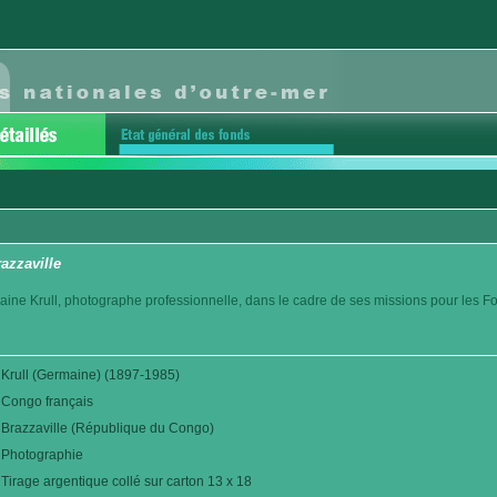
azzaville
aine Krull, photographe professionnelle, dans le cadre de ses missions pour les F
Krull (Germaine) (1897-1985)
Congo français
Brazzaville (République du Congo)
Photographie
Tirage argentique collé sur carton 13 x 18