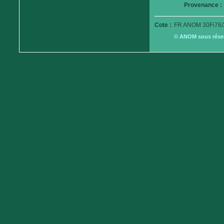
Provenance :
Cote :
FR ANOM 30Fi76/
© ANOM sous réserv