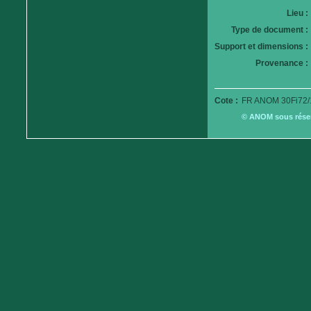
Lieu :
Type de document :
Support et dimensions :
Provenance :
Cote :
FR ANOM 30Fi72/
© ANOM sous réserv