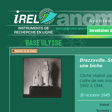
Brazzaville. S
une biche
Cliché réalisé pa
cadre de ses mis
1942 à 1944.
30 octobre 1945
Auteur :
Territoire :