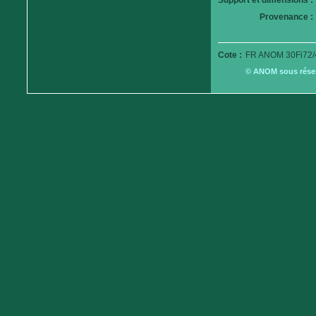
Support et dimensions :
Provenance :
Cote :
FR ANOM 30Fi72/
© ANOM sous réserv