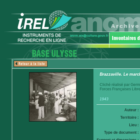
Brazzaville. Le marc
Cliché réalisé par Germ
Forces Françaises Libr
1943
Auteur :
Territoire :
Lieu :
Type de document :