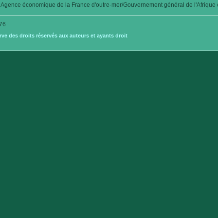
Agence économique de la France d'outre-mer/Gouvernement général de l'Afrique é
76
e des droits réservés aux auteurs et ayants droit