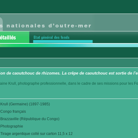
tion de caoutchouc de rhizomes. La crêpe de caoutchouc est sortie de l'e
aine Krull, photographe professionnelle, dans le cadre de ses missions pour les F
Krull (Germaine) (1897-1985)
Congo français
Brazzaville (République du Congo)
Photographie
Tirage argentique collé sur carton 11,5 x 12