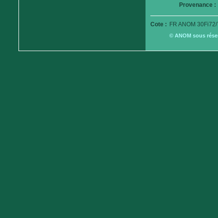
Provenance :
Cote :
FR ANOM 30Fi72/
© ANOM sous réserv