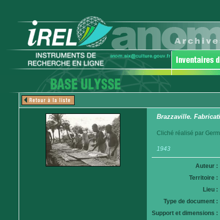
Brazzaville. Fabrica
Cliché réalisé par Germ
1943
Auteur :
Territoire :
Lieu :
Type de document :
Support et dimensions :