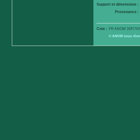
Support et dimensions :
Provenance :
Cote :
FR ANOM 30Fi76/
© ANOM sous réserv