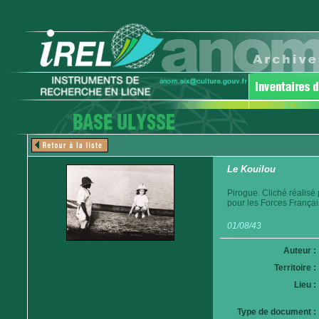
Le Kouilou
Pirogue. Cliché réalisé
pour les Forces Françai
01/08/43
Auteur :
Territoire :
Lieu :
Type de document :