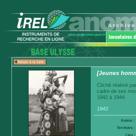
[Jeunes homm
Cliché réalisé pa
cadre de ses mis
1942 à 1944.
1943
Auteur :
Territoire :
Lieu :