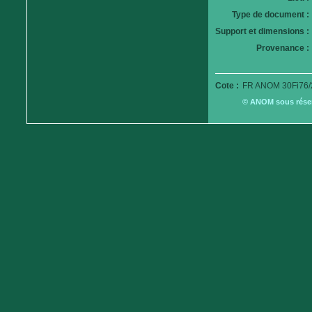
Type de document :
Support et dimensions :
Provenance :
Cote :
FR ANOM 30Fi76/
© ANOM sous réserv