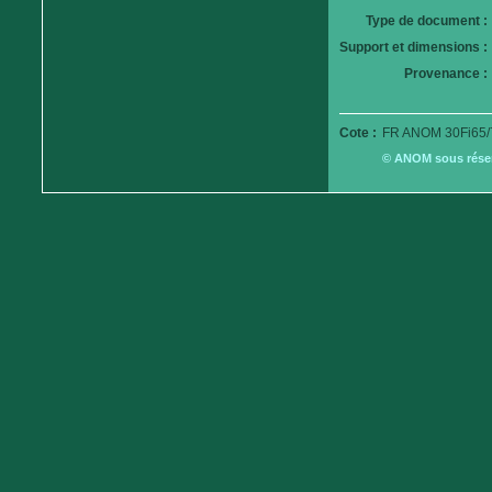
Type de document :
Support et dimensions :
Provenance :
Cote :
FR ANOM 30Fi65/
© ANOM sous réserv