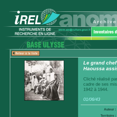
Le grand chef 
Haoussa assi
Cliché réalisé pa
cadre de ses mis
1942 à 1944.
01/06/43
Auteur :
Territoire :