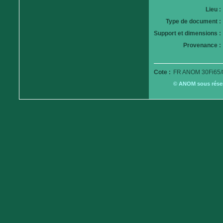
Lieu :
Type de document :
Support et dimensions :
Provenance :
Cote :
FR ANOM 30Fi65/
© ANOM sous réserv