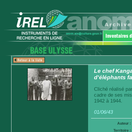
Le chef Kanga
d'éléphants fa
Cliché réalisé pa
cadre de ses mis
1942 à 1944.
01/06/43
Auteur :
Territoire :