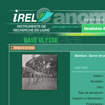
Bambari. Danse de j
Août 1943
Auteur :
Territoire :
Lieu :
Type de document :
Support et dimensions :
Provenance :