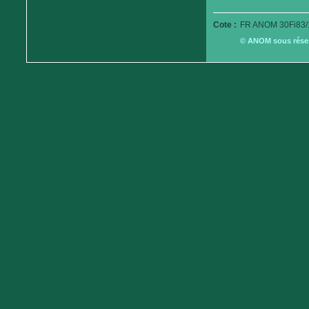
Cote :
FR ANOM 30Fi83/
© ANOM sous réserv