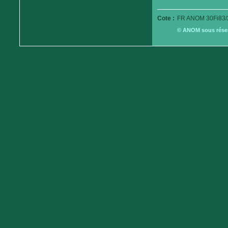
Cote :
FR ANOM 30Fi83/
© ANOM sous réserv