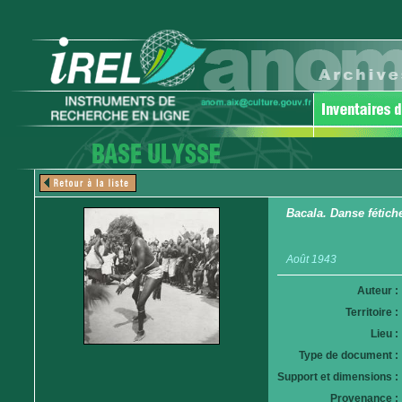
Bacala. Danse fétich
Août 1943
Auteur :
Territoire :
Lieu :
Type de document :
Support et dimensions :
Provenance :