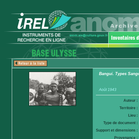
Bangui. Types Sang
Août 1943
Auteur :
Territoire :
Lieu :
Type de document :
Support et dimensions :
Provenance :