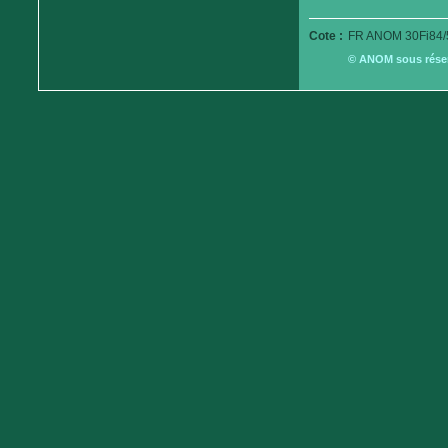
Cote :
FR ANOM 30Fi84/
© ANOM sous réserv