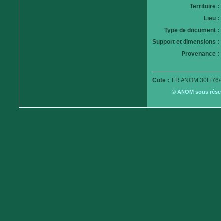
Territoire :
Lieu :
Type de document :
Support et dimensions :
Provenance :
Cote :
FR ANOM 30Fi76/
© ANOM sous réserv