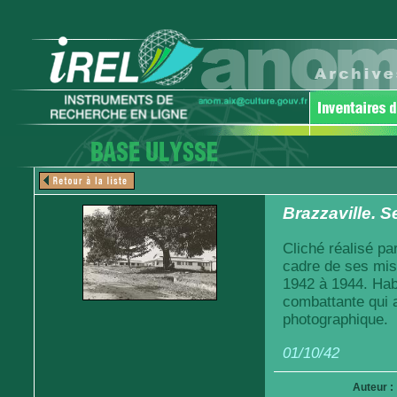
Brazzaville. S
Cliché réalisé pa
cadre de ses mis
1942 à 1944. Habi
combattante qui a
photographique.
01/10/42
Auteur :