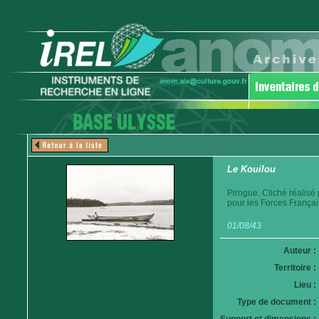
Le Kouilou
Pirogue. Cliché réalisé
pour les Forces Françai
01/08/43
Auteur :
Territoire :
Lieu :
Type de document :