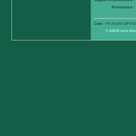
Support et dimensions :
Provenance :
Cote :
FR ANOM 30Fi76/
© ANOM sous réserv