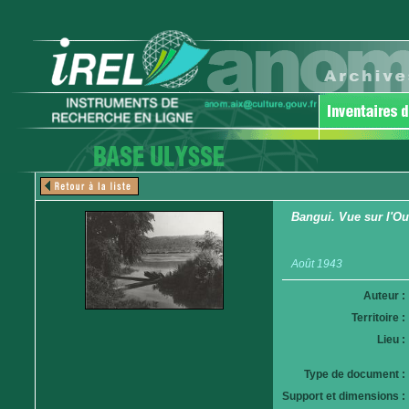
Bangui. Vue sur l'O
Août 1943
Auteur :
Territoire :
Lieu :
Type de document :
Support et dimensions :