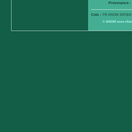
Provenance :
Cote :
FR ANOM 30Fi84/
© ANOM sous réserv