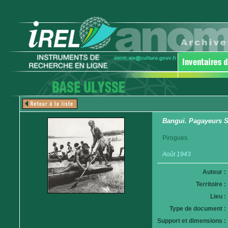
Bangui. Pagayeurs S
Pirogues.
Août 1943
Auteur :
Territoire :
Lieu :
Type de document :
Support et dimensions :