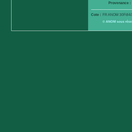
Provenance :
Cote :
FR ANOM 30Fi84/
© ANOM sous réserv