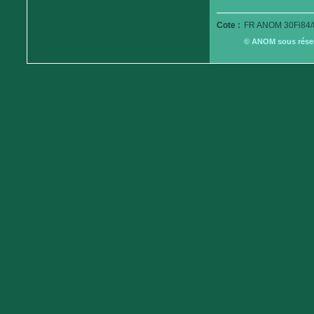
Cote :
FR ANOM 30Fi84/
© ANOM sous réserv