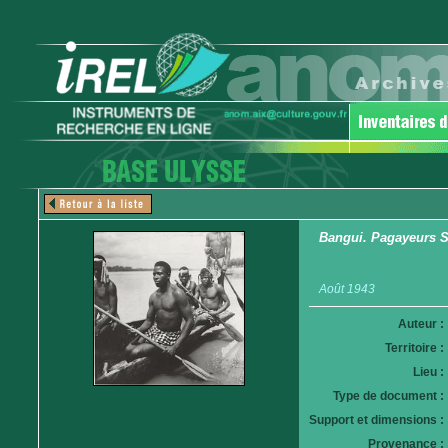
Bangui. Pagayeurs S
Août 1943
Auteur :
Territoire :
Lieu :
Type de document :
Support et dimensions :
Provenance :