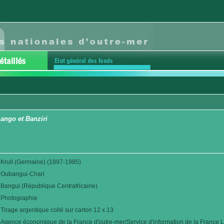
ango et Banziri
Krull (Germaine) (1897-1985)
Oubangui-Chari
Bangui (République Centrafricaine)
Photographie
Tirage argentique collé sur carton 12 x 13
Agence économique de la France d'outre-mer/Service d'information de la France L