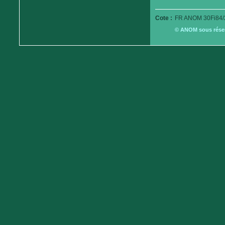
Cote :
FR ANOM 30Fi84/
© ANOM sous réserv