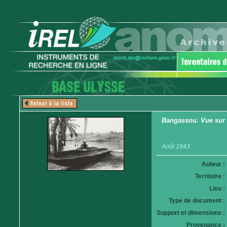
Bangassou. Vue sur 
Août 1943
Auteur :
Territoire :
Lieu :
Type de document :
Support et dimensions :
Provenance :