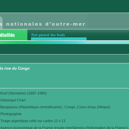
la rive du Congo
Krull (Germaine) (1897-1985)
Oubangui-Chari
Bangassou (République centrafricaine) ; Congo, Cours d'eau (Afrique)
Photographie
Tirage argentique collé sur carton 12 x 13
Agence économique de la France d'outre-mer/Service d'information de la France L