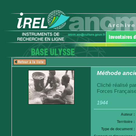
Méthode ancie
Cliché réalisé pa
Forces Française
1944
Auteur :
Territoire :
Type de document :