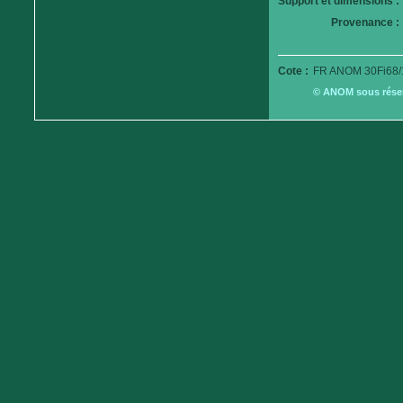
Support et dimensions :
Provenance :
Cote :
FR ANOM 30Fi68/
© ANOM sous réserv