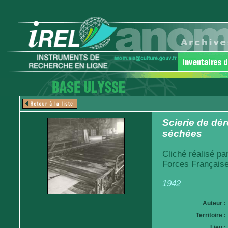
Scierie de dé
séchées
Cliché réalisé pa
Forces Française
1942
Auteur :
Territoire :
Lieu :