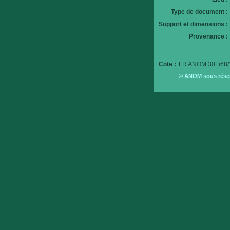
Type de document :
Support et dimensions :
Provenance :
Cote :
FR ANOM 30Fi68/
© ANOM sous réserv