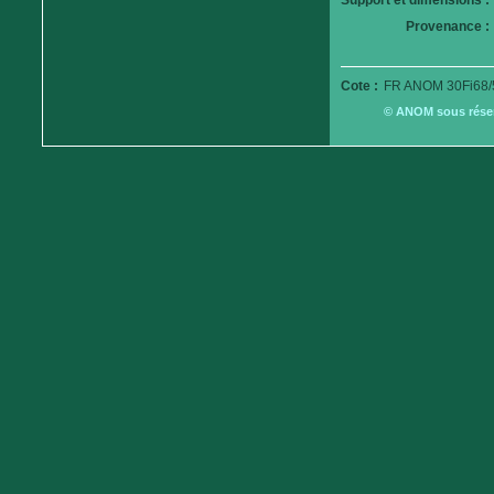
Support et dimensions :
Provenance :
Cote :
FR ANOM 30Fi68/
© ANOM sous réserv