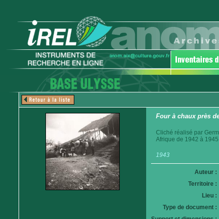
Four à chaux près d
Cliché réalisé par Germ
Afrique de 1942 à 1945
1943
Auteur :
Territoire :
Lieu :
Type de document :