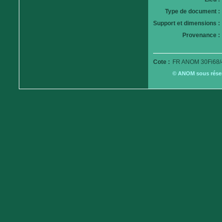
Type de document :
Support et dimensions :
Provenance :
Cote :
FR ANOM 30Fi68/
© ANOM sous réserv