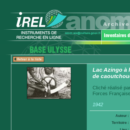
Lac Azingo à 
de caoutchouc
Cliché réalisé pa
Forces Française
1942
Auteur :
Territoire :
Lieu :