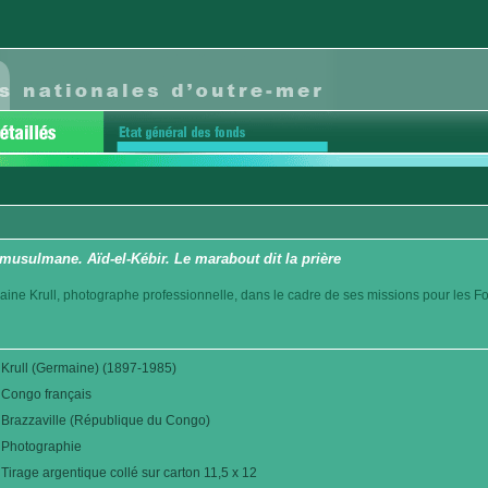
 musulmane. Aïd-el-Kébir. Le marabout dit la prière
aine Krull, photographe professionnelle, dans le cadre de ses missions pour les F
Krull (Germaine) (1897-1985)
Congo français
Brazzaville (République du Congo)
Photographie
Tirage argentique collé sur carton 11,5 x 12