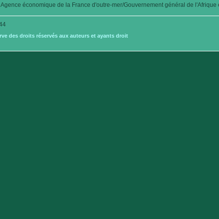
Agence économique de la France d'outre-mer/Gouvernement général de l'Afrique é
44
e des droits réservés aux auteurs et ayants droit