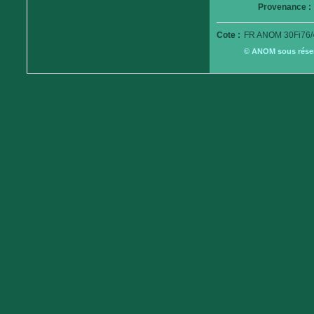
Provenance :
Cote :
FR ANOM 30Fi76/
© ANOM sous réserv