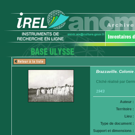
Brazzaville. Colonie
Cliché réalisé par Germ
1943
Auteur :
Territoire :
Lieu :
Type de document :
Support et dimensions :