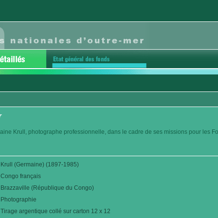
r
aine Krull, photographe professionnelle, dans le cadre de ses missions pour les F
Krull (Germaine) (1897-1985)
Congo français
Brazzaville (République du Congo)
Photographie
Tirage argentique collé sur carton 12 x 12