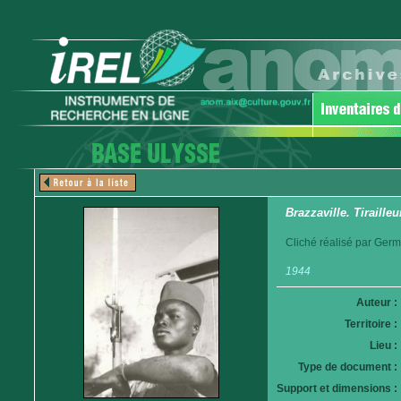
Brazzaville. Tirailleu
Cliché réalisé par Germ
1944
Auteur :
Territoire :
Lieu :
Type de document :
Support et dimensions :