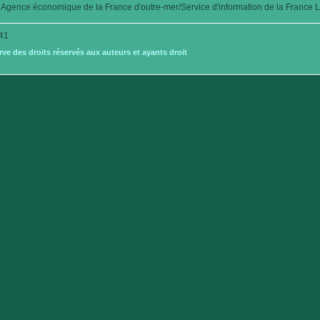
Agence économique de la France d'outre-mer/Service d'information de la France L
41
e des droits réservés aux auteurs et ayants droit