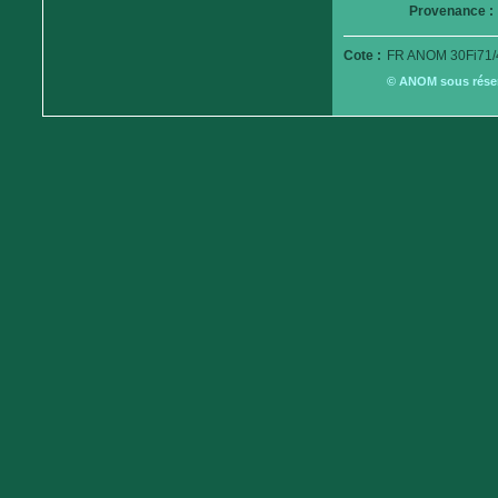
Provenance :
Cote :
FR ANOM 30Fi71/
© ANOM sous réserv