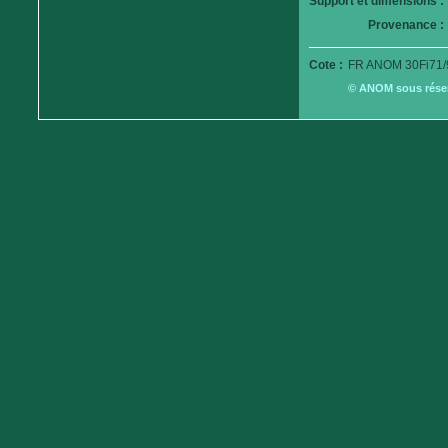
Support et dimensions :
Provenance :
Cote :
FR ANOM 30Fi71/
© ANOM sous réserv