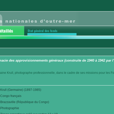
macie des approvisionnements généraux (construite de 1940 à 1942 par l'
aine Krull, photographe professionnelle, dans le cadre de ses missions pour les F
Krull (Germaine) (1897-1985)
Congo français
Brazzaville (République du Congo)
Photographie