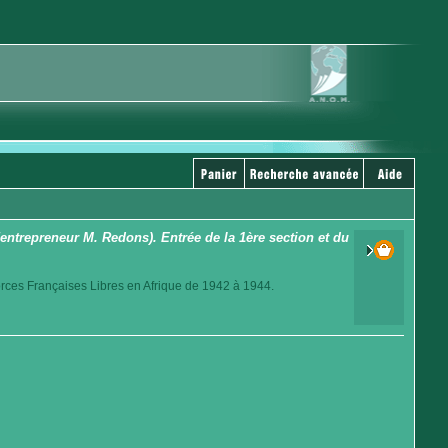
entrepreneur M. Redons). Entrée de la 1ère section et du
orces Françaises Libres en Afrique de 1942 à 1944.