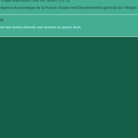
Tirage argentique collé sur carton 13 x 18
Agence économique de la France d'outre-mer/Gouvernement général de l'Afrique é
96
e des droits réservés aux auteurs et ayants droit