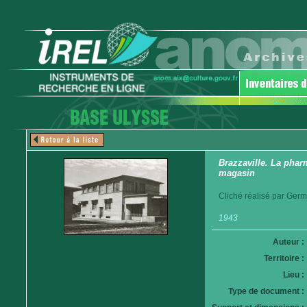
Brazzaville. La phar
magasin
Cliché réalisé par Germ
1943
Auteur :
Territoire :
Lieu :
Type de document :